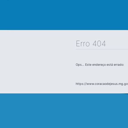
Erro 404
Ops... Este endereço está errado:
https://www.coracaodejesus.mg.gov