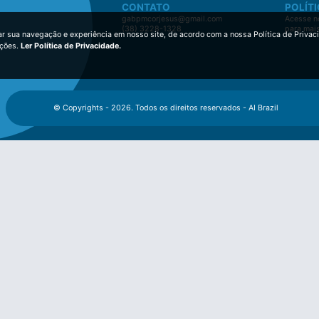
CONTATO
POLÍTI
gabpmcorjesus@gmail.com
Acesse no
(38) 3228-1328
para mai
ar sua navegação e experiência em nosso site, de acordo com a nossa Política de Privac
ições.
Ler Política de Privacidade.
© Copyrights - 2026. Todos os direitos reservados - AI Brazil