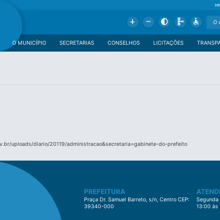
se
Add
Remove
Contrast
Schema
Accessible
O MUNICÍPIO
SECRETARIAS
CONSELHOS
LICITAÇÕES
TRANSP
.br/uploads/diario/20119/administracao&secretaria=gabinete-do-prefeito
PREFEITURA
ATEND
Praça Dr. Samuel Barreto, s/n, Centro CEP:
Segunda à
39340-000
13:00 às