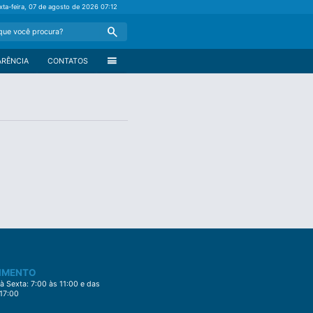
xta-feira, 07 de agosto de 2026
07:12
Search
menu
ARÊNCIA
CONTATOS
IMENTO
 Sexta: 7:00 às 11:00 e das
 17:00