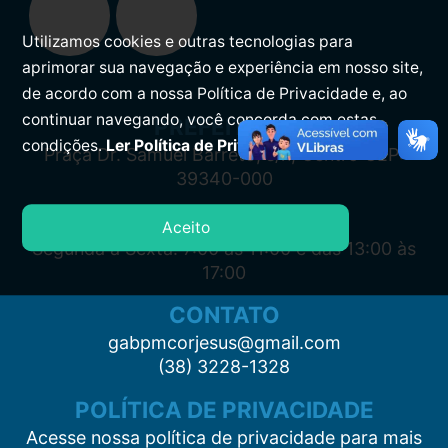
Utilizamos cookies e outras tecnologias para
aprimorar sua navegação e experiência em nosso site,
de acordo com a nossa Política de Privacidade e, ao
continuar navegando, você concorda com estas
PREFEITURA
condições.
Ler Política de Privacidade.
Praça Dr. Samuel Barreto, s/n, Centro CEP:
39340-000
ATENDIMENTO
Aceito
Segunda à Sexta: 7:00 às 11:00 e das 13:00 às
17:00
CONTATO
gabpmcorjesus@gmail.com
(38) 3228-1328
POLÍTICA DE PRIVACIDADE
Acesse nossa política de privacidade para mais