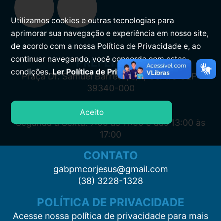
Utilizamos cookies e outras tecnologias para
aprimorar sua navegação e experiência em nosso site,
de acordo com a nossa Política de Privacidade e, ao
continuar navegando, você concorda com estas
PREFEITURA
condições.
Ler Política de Privacidade.
Praça Dr. Samuel Barreto, s/n, Centro CEP:
39340-000
ATENDIMENTO
Aceito
Segunda à Sexta: 7:00 às 11:00 e das 13:00 às
17:00
CONTATO
gabpmcorjesus@gmail.com
(38) 3228-1328
POLÍTICA DE PRIVACIDADE
Acesse nossa política de privacidade para mais