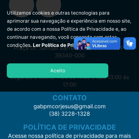
Utilizamos cookies e outras tecnologias para
aprimorar sua navegação e experiência em nosso site,
de acordo com a nossa Política de Privacidade e, ao
continuar navegando, você concorda com estas
PREFEITURA
condições.
Ler Política de Privacidade.
Praça Dr. Samuel Barreto, s/n, Centro CEP:
39340-000
ATENDIMENTO
Aceito
Segunda à Sexta: 7:00 às 11:00 e das 13:00 às
17:00
CONTATO
gabpmcorjesus@gmail.com
(38) 3228-1328
POLÍTICA DE PRIVACIDADE
Acesse nossa política de privacidade para mais