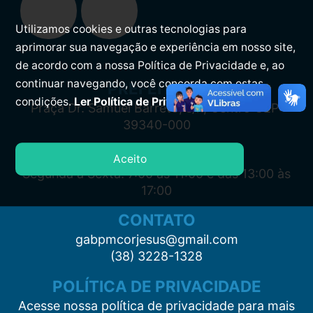
Utilizamos cookies e outras tecnologias para
aprimorar sua navegação e experiência em nosso site,
de acordo com a nossa Política de Privacidade e, ao
continuar navegando, você concorda com estas
PREFEITURA
condições.
Ler Política de Privacidade.
Praça Dr. Samuel Barreto, s/n, Centro CEP:
39340-000
ATENDIMENTO
Aceito
Segunda à Sexta: 7:00 às 11:00 e das 13:00 às
17:00
CONTATO
gabpmcorjesus@gmail.com
(38) 3228-1328
POLÍTICA DE PRIVACIDADE
Acesse nossa política de privacidade para mais