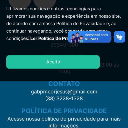
Utilizamos cookies e outras tecnologias para
aprimorar sua navegação e experiência em nosso site,
de acordo com a nossa Política de Privacidade e, ao
PREFEITURA
continuar navegando, você concorda com estas
Praça Dr. Samuel Barreto, s/n, Centro CEP:
condições.
Ler Política de Privacidade.
39340-000
ATENDIMENTO
Aceito
Segunda à Sexta: 7:00 às 11:00 e das 13:00 às
17:00
CONTATO
gabpmcorjesus@gmail.com
(38) 3228-1328
POLÍTICA DE PRIVACIDADE
Acesse nossa política de privacidade para mais
informações.