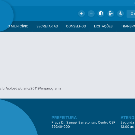
Add
Remove
Contrast
Schema
Accessible
O MUNICÍPIO
SECRETARIAS
CONSELHOS
LICITAÇÕES
TRANSP
v.br/uploads/diario/20119/organograma
PREFEITURA
ATEND
Praça Dr. Samuel Barreto, s/n, Centro CEP:
Segunda à
39340-000
13:00 às