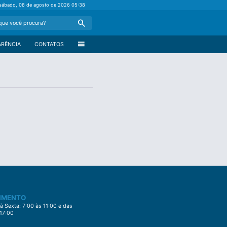
sábado, 08 de agosto de 2026
05:38
Search
menu
ARÊNCIA
CONTATOS
IMENTO
 Sexta: 7:00 às 11:00 e das
 17:00