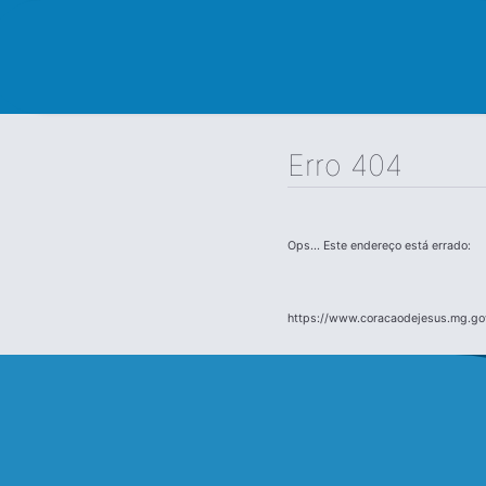
Erro 404
Ops... Este endereço está errado:
https://www.coracaodejesus.mg.go