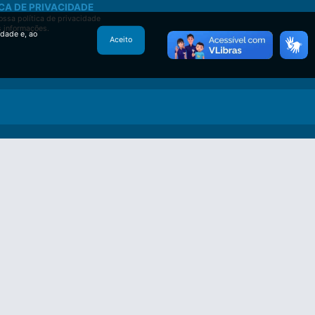
CA DE PRIVACIDADE
ssa política de privacidade
s informações.
idade e, ao
Aceito