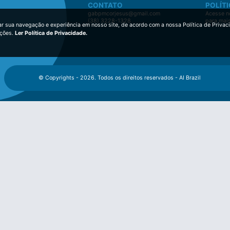
CONTATO
POLÍTI
gabpmcorjesus@gmail.com
Acesse no
(38) 3228-1328
para mai
ar sua navegação e experiência em nosso site, de acordo com a nossa Política de Privac
ições.
Ler Política de Privacidade.
© Copyrights - 2026. Todos os direitos reservados - AI Brazil