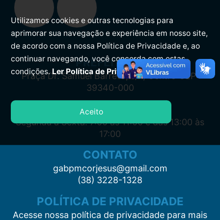
Utilizamos cookies e outras tecnologias para
aprimorar sua navegação e experiência em nosso site,
de acordo com a nossa Política de Privacidade e, ao
continuar navegando, você concorda com estas
PREFEITURA
condições.
Ler Política de Privacidade.
Praça Dr. Samuel Barreto, s/n, Centro CEP:
39340-000
ATENDIMENTO
Aceito
Segunda à Sexta: 7:00 às 11:00 e das 13:00 às
17:00
CONTATO
gabpmcorjesus@gmail.com
(38) 3228-1328
POLÍTICA DE PRIVACIDADE
Acesse nossa política de privacidade para mais