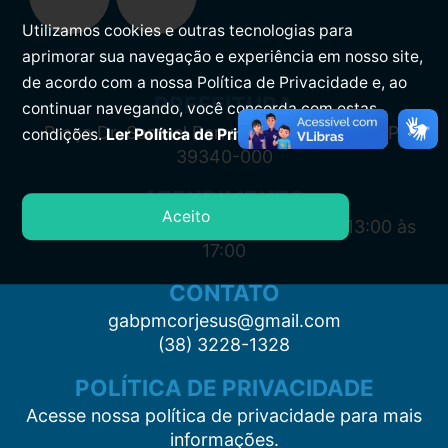
Utilizamos cookies e outras tecnologias para
aprimorar sua navegação e experiência em nosso site,
de acordo com a nossa Política de Privacidade e, ao
PREFEITURA
continuar navegando, você concorda com estas
Praça Dr. Samuel Barreto, s/n, Centro CEP:
condições.
Ler Política de Privacidade.
39340-000
ATENDIMENTO
Aceito
Segunda à Sexta: 7:00 às 11:00 e das 13:00 às
17:00
CONTATO
gabpmcorjesus@gmail.com
(38) 3228-1328
POLÍTICA DE PRIVACIDADE
Acesse nossa política de privacidade para mais
informações.