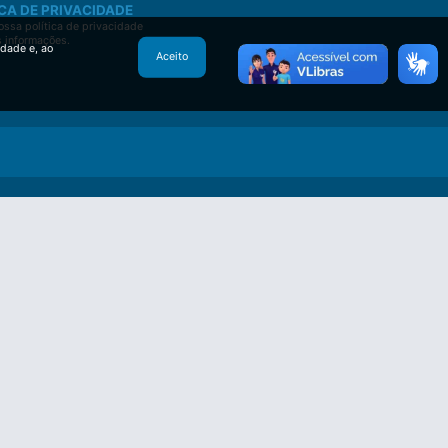
CA DE PRIVACIDADE
ssa política de privacidade
s informações.
idade e, ao
Aceito