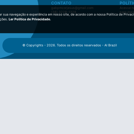
CONTATO
POLÍTI
gabpmcorjesus@gmail.com
Acesse no
(38) 3228-1328
para mai
ar sua navegação e experiência em nosso site, de acordo com a nossa Política de Privac
ições.
Ler Política de Privacidade.
© Copyrights - 2026. Todos os direitos reservados - AI Brazil