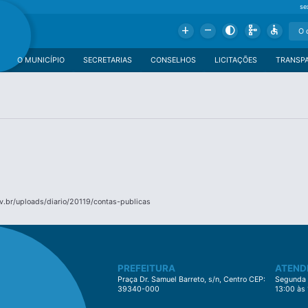
se
Add
Remove
Contrast
Schema
Accessible
O MUNICÍPIO
SECRETARIAS
CONSELHOS
LICITAÇÕES
TRANSP
.br/uploads/diario/20119/contas-publicas
PREFEITURA
ATEND
Praça Dr. Samuel Barreto, s/n, Centro CEP:
Segunda à
39340-000
13:00 às