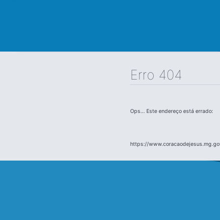
Erro 404
Ops... Este endereço está errado:
https://www.coracaodejesus.mg.gov