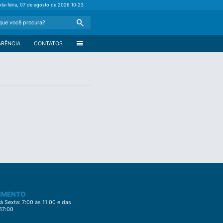
xta-feira, 07 de agosto de 2026
10:23
Search
menu
ARÊNCIA
CONTATOS
IMENTO
 Sexta: 7:00 às 11:00 e das
 17:00