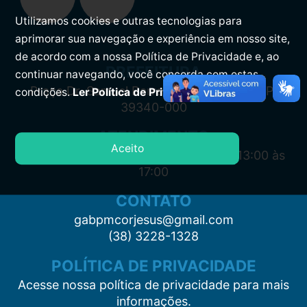
Utilizamos cookies e outras tecnologias para
aprimorar sua navegação e experiência em nosso site,
de acordo com a nossa Política de Privacidade e, ao
PREFEITURA
continuar navegando, você concorda com estas
Praça Dr. Samuel Barreto, s/n, Centro CEP:
condições.
Ler Política de Privacidade.
39340-000
ATENDIMENTO
Aceito
Segunda à Sexta: 7:00 às 11:00 e das 13:00 às
17:00
CONTATO
gabpmcorjesus@gmail.com
(38) 3228-1328
POLÍTICA DE PRIVACIDADE
Acesse nossa política de privacidade para mais
informações.