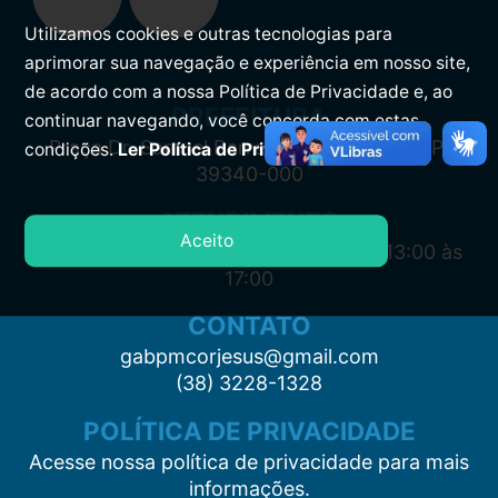
Utilizamos cookies e outras tecnologias para
aprimorar sua navegação e experiência em nosso site,
de acordo com a nossa Política de Privacidade e, ao
PREFEITURA
continuar navegando, você concorda com estas
Praça Dr. Samuel Barreto, s/n, Centro CEP:
condições.
Ler Política de Privacidade.
39340-000
ATENDIMENTO
Aceito
Segunda à Sexta: 7:00 às 11:00 e das 13:00 às
17:00
CONTATO
gabpmcorjesus@gmail.com
(38) 3228-1328
POLÍTICA DE PRIVACIDADE
Acesse nossa política de privacidade para mais
informações.