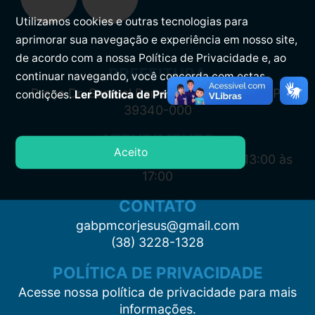
Utilizamos cookies e outras tecnologias para
aprimorar sua navegação e experiência em nosso site,
de acordo com a nossa Política de Privacidade e, ao
PREFEITURA
continuar navegando, você concorda com estas
Praça Dr. Samuel Barreto, s/n, Centro CEP:
condições.
Ler Política de Privacidade.
39340-000
ATENDIMENTO
Aceito
Segunda à Sexta: 7:00 às 11:00 e das 13:00 às
17:00
CONTATO
gabpmcorjesus@gmail.com
(38) 3228-1328
POLÍTICA DE PRIVACIDADE
Acesse nossa política de privacidade para mais
informações.