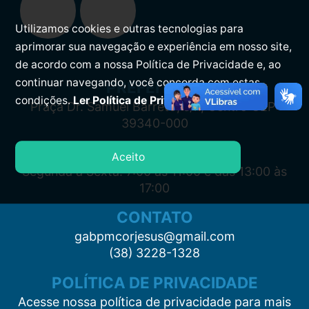
Utilizamos cookies e outras tecnologias para
aprimorar sua navegação e experiência em nosso site,
de acordo com a nossa Política de Privacidade e, ao
continuar navegando, você concorda com estas
PREFEITURA
condições.
Ler Política de Privacidade.
Praça Dr. Samuel Barreto, s/n, Centro CEP:
39340-000
ATENDIMENTO
Aceito
Segunda à Sexta: 7:00 às 11:00 e das 13:00 às
17:00
CONTATO
gabpmcorjesus@gmail.com
(38) 3228-1328
POLÍTICA DE PRIVACIDADE
Acesse nossa política de privacidade para mais