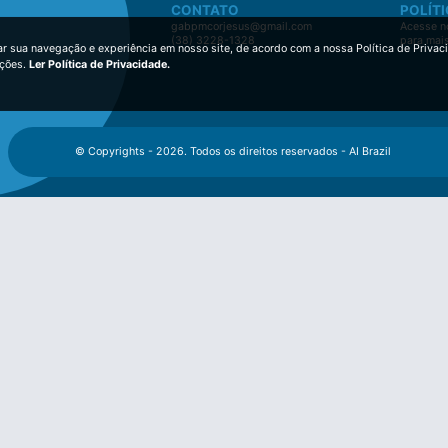
CONTATO
POLÍTI
gabpmcorjesus@gmail.com
Acesse no
(38) 3228-1328
para mai
ar sua navegação e experiência em nosso site, de acordo com a nossa Política de Privac
ições.
Ler Política de Privacidade.
© Copyrights - 2026. Todos os direitos reservados - AI Brazil