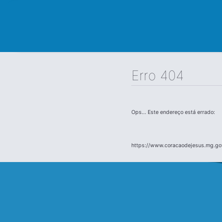
Erro 404
Ops... Este endereço está errado:
https://www.coracaodejesus.mg.go