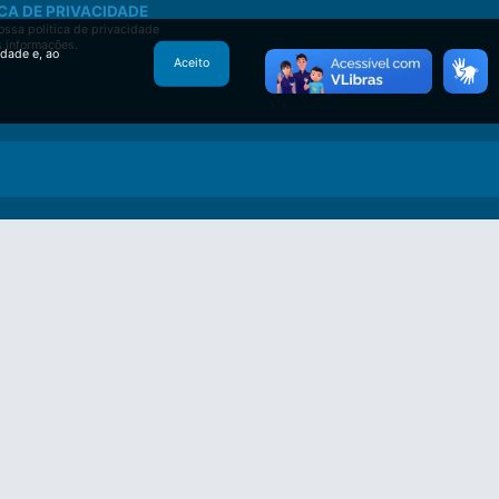
CA DE PRIVACIDADE
ssa política de privacidade
s informações.
idade e, ao
Aceito