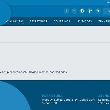
qui
Add
Remove
Contrast
Schema
Accessible
O MUNICÍPIO
SECRETARIAS
CONSELHOS
LICITAÇÕES
TRANSP
v.br/uploads/diario/17691/documentos-padronizados
PREFEITURA
ATEND
Praça Dr. Samuel Barreto, s/n, Centro CEP:
Segunda à
39340-000
13:00 às