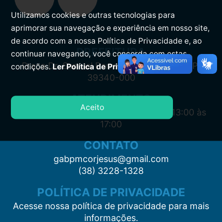
Utilizamos cookies e outras tecnologias para
aprimorar sua navegação e experiência em nosso site,
de acordo com a nossa Política de Privacidade e, ao
PREFEITURA
continuar navegando, você concorda com estas
Praça Dr. Samuel Barreto, s/n, Centro CEP:
condições.
Ler Política de Privacidade.
39340-000
ATENDIMENTO
Aceito
Segunda à Sexta: 7:00 às 11:00 e das 13:00 às
17:00
CONTATO
gabpmcorjesus@gmail.com
(38) 3228-1328
POLÍTICA DE PRIVACIDADE
Acesse nossa política de privacidade para mais
informações.