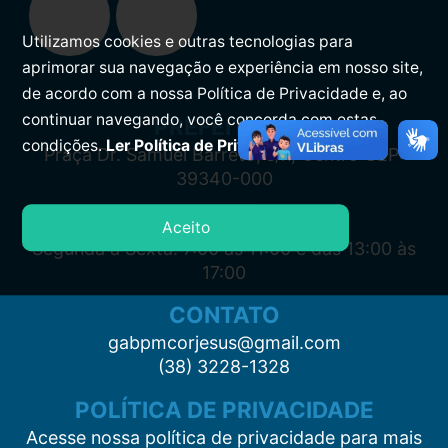
Utilizamos cookies e outras tecnologias para
aprimorar sua navegação e experiência em nosso site,
de acordo com a nossa Política de Privacidade e, ao
continuar navegando, você concorda com estas
PREFEITURA
condições.
Ler Política de Privacidade.
Praça Dr. Samuel Barreto, s/n, Centro CEP:
39340-000
ATENDIMENTO
Aceito
Segunda à Sexta: 7:00 às 11:00 e das 13:00 às
17:00
CONTATO
gabpmcorjesus@gmail.com
(38) 3228-1328
POLÍTICA DE PRIVACIDADE
Acesse nossa política de privacidade para mais