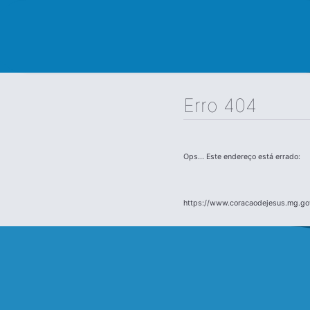
Erro 404
Ops... Este endereço está errado:
https://www.coracaodejesus.mg.gov