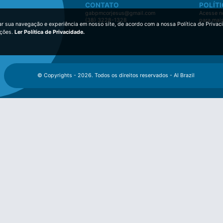
CONTATO
POLÍTI
gabpmcorjesus@gmail.com
Acesse no
(38) 3228-1328
para mai
ar sua navegação e experiência em nosso site, de acordo com a nossa Política de Privac
ições.
Ler Política de Privacidade.
© Copyrights - 2026. Todos os direitos reservados - AI Brazil