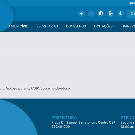
qui
Add
Remove
Contrast
Schema
Accessible
O MUNICÍPIO
SECRETARIAS
CONSELHOS
LICITAÇÕES
TRANSP
.br/uploads/diario/17691/conselho-do-idoso
PREFEITURA
ATEND
Praça Dr. Samuel Barreto, s/n, Centro CEP:
Segunda à
39340-000
13:00 às