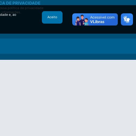
CA DE PRIVACIDADE
ssa política de privacidade
s informações.
idade e, ao
Aceito