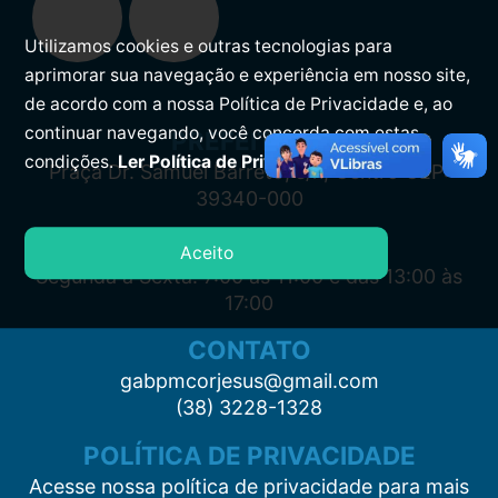
Utilizamos cookies e outras tecnologias para
aprimorar sua navegação e experiência em nosso site,
de acordo com a nossa Política de Privacidade e, ao
continuar navegando, você concorda com estas
PREFEITURA
condições.
Ler Política de Privacidade.
Praça Dr. Samuel Barreto, s/n, Centro CEP:
39340-000
ATENDIMENTO
Aceito
Segunda à Sexta: 7:00 às 11:00 e das 13:00 às
17:00
CONTATO
gabpmcorjesus@gmail.com
(38) 3228-1328
POLÍTICA DE PRIVACIDADE
Acesse nossa política de privacidade para mais