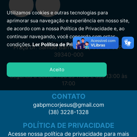
Utilizamos cookies e outras tecnologias para
aprimorar sua navegação e experiência em nosso site,
de acordo com a nossa Política de Privacidade e, ao
continuar navegando, você concorda com estas
PREFEITURA
condições.
Ler Política de Privacidade.
Praça Dr. Samuel Barreto, s/n, Centro CEP:
39340-000
ATENDIMENTO
Aceito
Segunda à Sexta: 7:00 às 11:00 e das 13:00 às
17:00
CONTATO
gabpmcorjesus@gmail.com
(38) 3228-1328
POLÍTICA DE PRIVACIDADE
Acesse nossa política de privacidade para mais