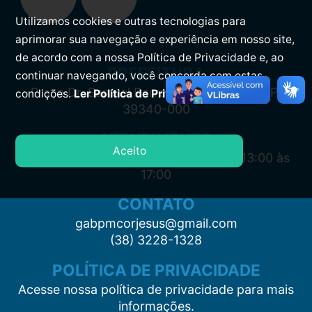
Utilizamos cookies e outras tecnologias para
aprimorar sua navegação e experiência em nosso site,
de acordo com a nossa Política de Privacidade e, ao
PREFEITURA
continuar navegando, você concorda com estas
Praça Dr. Samuel Barreto, s/n, Centro CEP:
condições.
Ler Política de Privacidade.
39340-000
ATENDIMENTO
Aceito
Segunda à Sexta: 7:00 às 11:00 e das 13:00 às
17:00
CONTATO
gabpmcorjesus@gmail.com
(38) 3228-1328
POLÍTICA DE PRIVACIDADE
Acesse nossa política de privacidade para mais
informações.