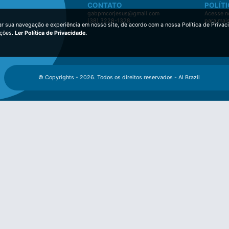
CONTATO
POLÍTI
gabpmcorjesus@gmail.com
Acesse no
(38) 3228-1328
para mai
ar sua navegação e experiência em nosso site, de acordo com a nossa Política de Privac
ições.
Ler Política de Privacidade.
© Copyrights - 2026. Todos os direitos reservados - AI Brazil