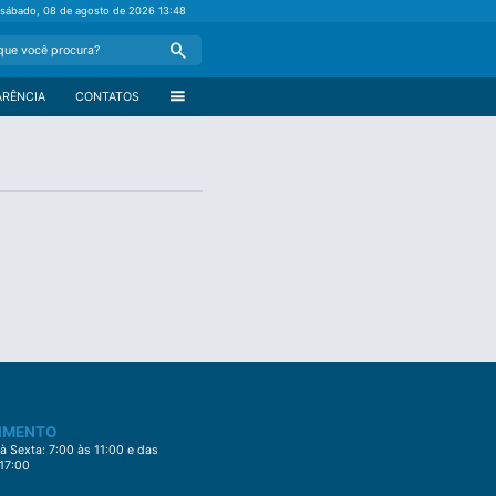
sábado, 08 de agosto de 2026
13:48
Search
menu
ARÊNCIA
CONTATOS
IMENTO
 Sexta: 7:00 às 11:00 e das
 17:00