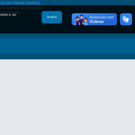
CA DE PRIVACIDADE
ssa política de privacidade
s informações.
idade e, ao
Aceito