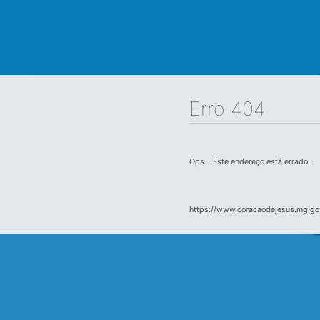
Erro 404
Ops... Este endereço está errado:
https://www.coracaodejesus.mg.gov