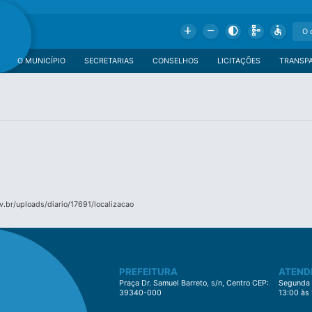
Add
Remove
Contrast
Schema
Accessible
O MUNICÍPIO
SECRETARIAS
CONSELHOS
LICITAÇÕES
TRANSP
.br/uploads/diario/17691/localizacao
PREFEITURA
ATEND
Praça Dr. Samuel Barreto, s/n, Centro CEP:
Segunda à
39340-000
13:00 às