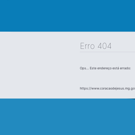
Erro 404
Ops... Este endereço está errado:
https://www.coracaodejesus.mg.go