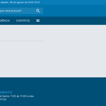
sábado, 08 de agosto de 2026
15:01
Search
menu
ARÊNCIA
CONTATOS
IMENTO
 Sexta: 7:00 às 11:00 e das
 17:00