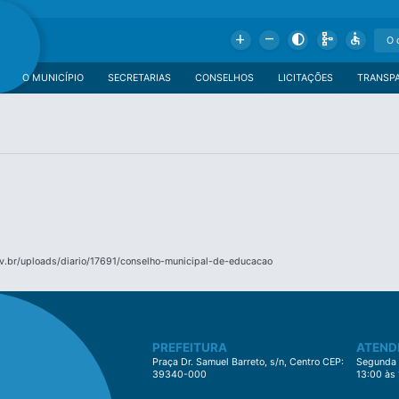
Add
Remove
Contrast
Schema
Accessible
O MUNICÍPIO
SECRETARIAS
CONSELHOS
LICITAÇÕES
TRANSP
v.br/uploads/diario/17691/conselho-municipal-de-educacao
PREFEITURA
ATEND
Praça Dr. Samuel Barreto, s/n, Centro CEP:
Segunda à
39340-000
13:00 às