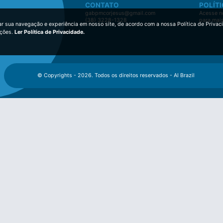
CONTATO
POLÍTI
gabpmcorjesus@gmail.com
Acesse no
(38) 3228-1328
para mai
ar sua navegação e experiência em nosso site, de acordo com a nossa Política de Privac
ições.
Ler Política de Privacidade.
© Copyrights - 2026. Todos os direitos reservados - AI Brazil