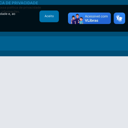
CA DE PRIVACIDADE
ssa política de privacidade
s informações.
idade e, ao
Aceito