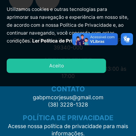
Utilizamos cookies e outras tecnologias para
aprimorar sua navegação e experiência em nosso site,
de acordo com a nossa Política de Privacidade e, ao
PREFEITURA
continuar navegando, você concorda com estas
Praça Dr. Samuel Barreto, s/n, Centro CEP:
condições.
Ler Política de Privacidade.
39340-000
ATENDIMENTO
Aceito
Segunda à Sexta: 7:00 às 11:00 e das 13:00 às
17:00
CONTATO
gabpmcorjesus@gmail.com
(38) 3228-1328
POLÍTICA DE PRIVACIDADE
Acesse nossa política de privacidade para mais
informações.