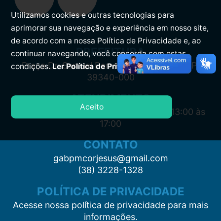
Utilizamos cookies e outras tecnologias para
aprimorar sua navegação e experiência em nosso site,
de acordo com a nossa Política de Privacidade e, ao
PREFEITURA
continuar navegando, você concorda com estas
Praça Dr. Samuel Barreto, s/n, Centro CEP:
condições.
Ler Política de Privacidade.
39340-000
ATENDIMENTO
Aceito
Segunda à Sexta: 7:00 às 11:00 e das 13:00 às
17:00
CONTATO
gabpmcorjesus@gmail.com
(38) 3228-1328
POLÍTICA DE PRIVACIDADE
Acesse nossa política de privacidade para mais
informações.