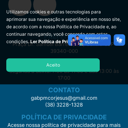
Utilizamos cookies e outras tecnologias para
aprimorar sua navegação e experiência em nosso site,
de acordo com a nossa Política de Privacidade e, ao
continuar navegando, você concorda com estas
PREFEITURA
condições.
Ler Política de Privacidade.
Praça Dr. Samuel Barreto, s/n, Centro CEP:
39340-000
ATENDIMENTO
Aceito
Segunda à Sexta: 7:00 às 11:00 e das 13:00 às
17:00
CONTATO
gabpmcorjesus@gmail.com
(38) 3228-1328
POLÍTICA DE PRIVACIDADE
Acesse nossa política de privacidade para mais