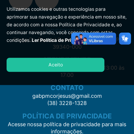
Utilizamos cookies e outras tecnologias para
aprimorar sua navegação e experiência em nosso site,
de acordo com a nossa Política de Privacidade e, ao
PREFEITURA
continuar navegando, você concorda com estas
Praça Dr. Samuel Barreto, s/n, Centro CEP:
condições.
Ler Política de Privacidade.
39340-000
ATENDIMENTO
Aceito
Segunda à Sexta: 7:00 às 11:00 e das 13:00 às
17:00
CONTATO
gabpmcorjesus@gmail.com
(38) 3228-1328
POLÍTICA DE PRIVACIDADE
Acesse nossa política de privacidade para mais
informações.