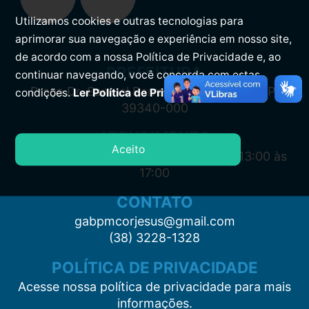
Utilizamos cookies e outras tecnologias para
aprimorar sua navegação e experiência em nosso site,
de acordo com a nossa Política de Privacidade e, ao
PREFEITURA
continuar navegando, você concorda com estas
Praça Dr. Samuel Barreto, s/n, Centro CEP:
condições.
Ler Política de Privacidade.
39340-000
ATENDIMENTO
Aceito
Segunda à Sexta: 7:00 às 11:00 e das 13:00 às
17:00
CONTATO
gabpmcorjesus@gmail.com
(38) 3228-1328
POLÍTICA DE PRIVACIDADE
Acesse nossa política de privacidade para mais
informações.