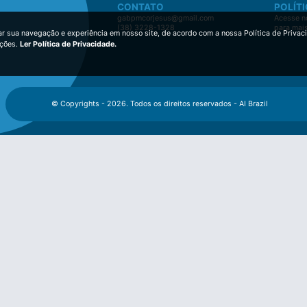
CONTATO
POLÍTI
gabpmcorjesus@gmail.com
Acesse no
(38) 3228-1328
para mai
ar sua navegação e experiência em nosso site, de acordo com a nossa Política de Privac
ições.
Ler Política de Privacidade.
© Copyrights - 2026. Todos os direitos reservados - AI Brazil