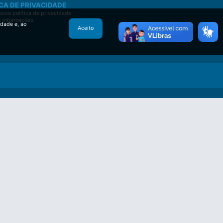
CA DE PRIVACIDADE
ssa política de privacidade
s informações.
idade e, ao
Aceito