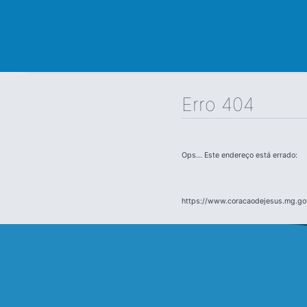
Erro 404
Ops... Este endereço está errado:
https://www.coracaodejesus.mg.go