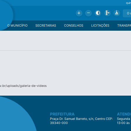
qui
Add
Remove
Contrast
Schema
Accessible
O MUNICÍPIO
SECRETARIAS
CONSELHOS
LICITAÇÕES
TRANSP
v.br/uploads/galeria-de-videos
PREFEITURA
ATEND
Praça Dr. Samuel Barreto, s/n, Centro CEP:
Segunda à
39340-000
13:00 às