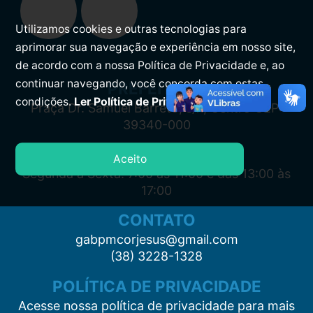
Utilizamos cookies e outras tecnologias para
aprimorar sua navegação e experiência em nosso site,
de acordo com a nossa Política de Privacidade e, ao
continuar navegando, você concorda com estas
PREFEITURA
condições.
Ler Política de Privacidade.
Praça Dr. Samuel Barreto, s/n, Centro CEP:
39340-000
ATENDIMENTO
Aceito
Segunda à Sexta: 7:00 às 11:00 e das 13:00 às
17:00
CONTATO
gabpmcorjesus@gmail.com
(38) 3228-1328
POLÍTICA DE PRIVACIDADE
Acesse nossa política de privacidade para mais