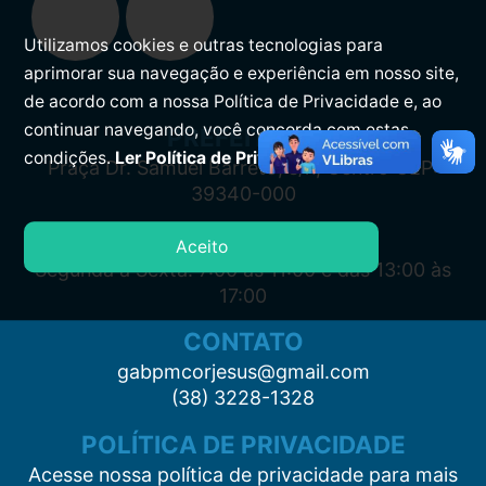
Utilizamos cookies e outras tecnologias para
aprimorar sua navegação e experiência em nosso site,
de acordo com a nossa Política de Privacidade e, ao
continuar navegando, você concorda com estas
PREFEITURA
condições.
Ler Política de Privacidade.
Praça Dr. Samuel Barreto, s/n, Centro CEP:
39340-000
ATENDIMENTO
Aceito
Segunda à Sexta: 7:00 às 11:00 e das 13:00 às
17:00
CONTATO
gabpmcorjesus@gmail.com
(38) 3228-1328
POLÍTICA DE PRIVACIDADE
Acesse nossa política de privacidade para mais