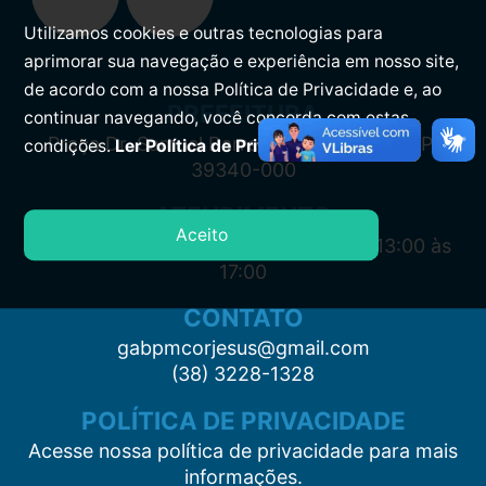
Utilizamos cookies e outras tecnologias para
aprimorar sua navegação e experiência em nosso site,
de acordo com a nossa Política de Privacidade e, ao
PREFEITURA
continuar navegando, você concorda com estas
Praça Dr. Samuel Barreto, s/n, Centro CEP:
condições.
Ler Política de Privacidade.
39340-000
ATENDIMENTO
Aceito
Segunda à Sexta: 7:00 às 11:00 e das 13:00 às
17:00
CONTATO
gabpmcorjesus@gmail.com
(38) 3228-1328
POLÍTICA DE PRIVACIDADE
Acesse nossa política de privacidade para mais
informações.