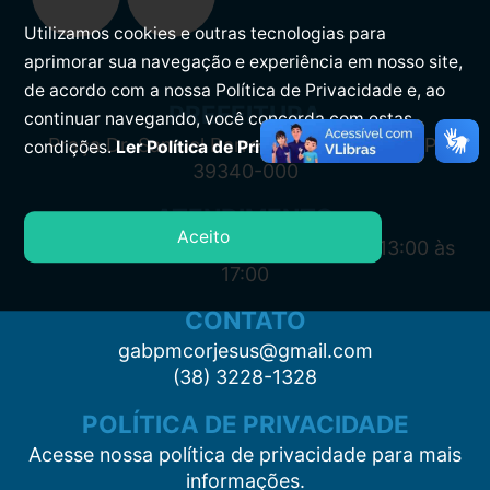
Utilizamos cookies e outras tecnologias para
aprimorar sua navegação e experiência em nosso site,
de acordo com a nossa Política de Privacidade e, ao
PREFEITURA
continuar navegando, você concorda com estas
Praça Dr. Samuel Barreto, s/n, Centro CEP:
condições.
Ler Política de Privacidade.
39340-000
ATENDIMENTO
Aceito
Segunda à Sexta: 7:00 às 11:00 e das 13:00 às
17:00
CONTATO
gabpmcorjesus@gmail.com
(38) 3228-1328
POLÍTICA DE PRIVACIDADE
Acesse nossa política de privacidade para mais
informações.