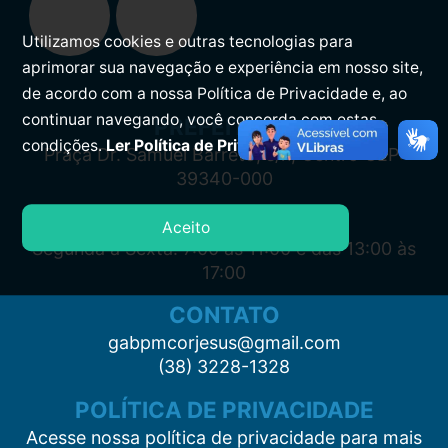
Utilizamos cookies e outras tecnologias para
aprimorar sua navegação e experiência em nosso site,
de acordo com a nossa Política de Privacidade e, ao
continuar navegando, você concorda com estas
PREFEITURA
condições.
Ler Política de Privacidade.
Praça Dr. Samuel Barreto, s/n, Centro CEP:
39340-000
ATENDIMENTO
Aceito
Segunda à Sexta: 7:00 às 11:00 e das 13:00 às
17:00
CONTATO
gabpmcorjesus@gmail.com
(38) 3228-1328
POLÍTICA DE PRIVACIDADE
Acesse nossa política de privacidade para mais