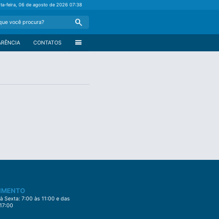
nta-feira, 06 de agosto de 2026
07:38
Search
menu
ARÊNCIA
CONTATOS
IMENTO
 Sexta: 7:00 às 11:00 e das
 17:00