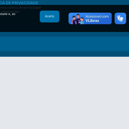
CA DE PRIVACIDADE
ssa política de privacidade
s informações.
idade e, ao
Aceito