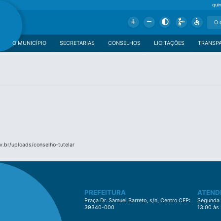
qui
Add
Remove
Contrast
Schema
Accessible
O MUNICÍPIO
SECRETARIAS
CONSELHOS
LICITAÇÕES
TRANSP
.br/uploads/conselho-tutelar
PREFEITURA
ATEND
Praça Dr. Samuel Barreto, s/n, Centro CEP:
Segunda à
39340-000
13:00 às