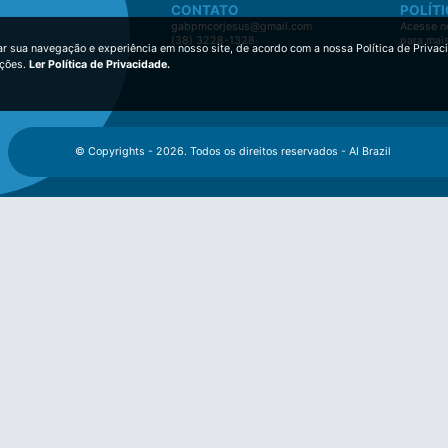
CONTATO
POLÍTI
gabpmcorjesus@gmail.com
Acesse no
(38) 3228-1328
para mai
ar sua navegação e experiência em nosso site, de acordo com a nossa Política de Privac
ições.
Ler Política de Privacidade.
© Copyrights - 2026. Todos os direitos reservados - AI Brazil