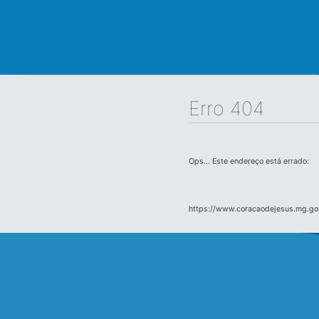
Erro 404
Ops... Este endereço está errado:
https://www.coracaodejesus.mg.gov