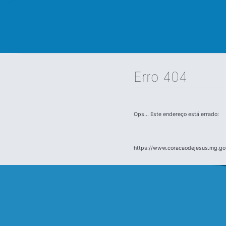
Erro 404
Ops... Este endereço está errado:
https://www.coracaodejesus.mg.go