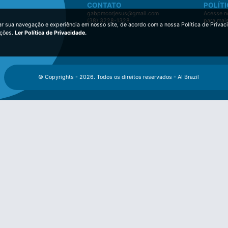
CONTATO
POLÍTI
gabpmcorjesus@gmail.com
Acesse no
(38) 3228-1328
para mai
ar sua navegação e experiência em nosso site, de acordo com a nossa Política de Privac
ições.
Ler Política de Privacidade.
© Copyrights - 2026. Todos os direitos reservados - AI Brazil