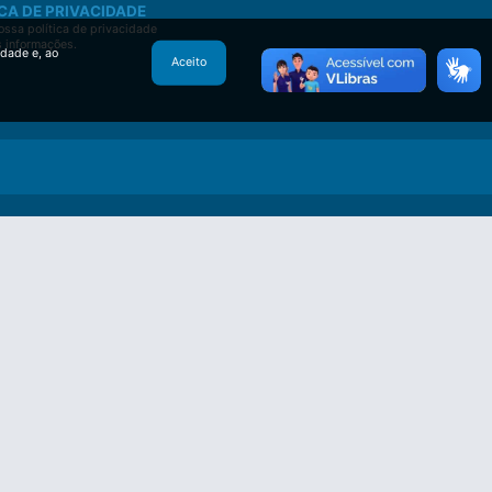
CA DE PRIVACIDADE
ssa política de privacidade
s informações.
idade e, ao
Aceito