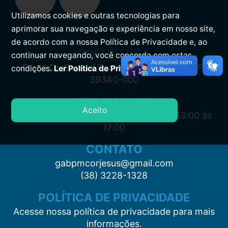
Utilizamos cookies e outras tecnologias para
aprimorar sua navegação e experiência em nosso site,
de acordo com a nossa Política de Privacidade e, ao
PREFEITURA
continuar navegando, você concorda com estas
Praça Dr. Samuel Barreto, s/n, Centro CEP:
condições.
Ler Política de Privacidade.
39340-000
ATENDIMENTO
Aceito
Segunda à Sexta: 7:00 às 11:00 e das 13:00 às
17:00
CONTATO
gabpmcorjesus@gmail.com
(38) 3228-1328
POLÍTICA DE PRIVACIDADE
Acesse nossa política de privacidade para mais
informações.