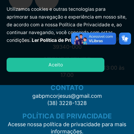
Utilizamos cookies e outras tecnologias para
aprimorar sua navegação e experiência em nosso site,
de acordo com a nossa Política de Privacidade e, ao
PREFEITURA
continuar navegando, você concorda com estas
Praça Dr. Samuel Barreto, s/n, Centro CEP:
condições.
Ler Política de Privacidade.
39340-000
ATENDIMENTO
Aceito
Segunda à Sexta: 7:00 às 11:00 e das 13:00 às
17:00
CONTATO
gabpmcorjesus@gmail.com
(38) 3228-1328
POLÍTICA DE PRIVACIDADE
Acesse nossa política de privacidade para mais
informações.