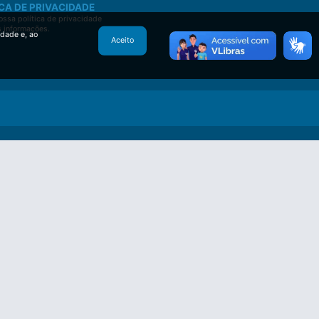
CA DE PRIVACIDADE
ssa política de privacidade
s informações.
idade e, ao
Aceito