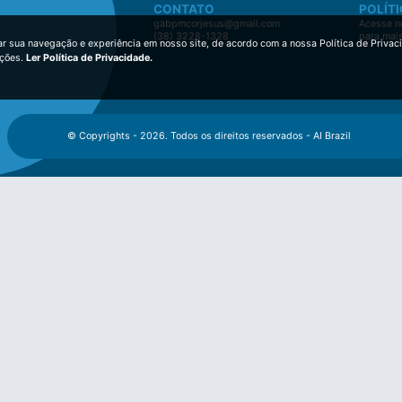
CONTATO
POLÍTI
gabpmcorjesus@gmail.com
Acesse no
(38) 3228-1328
para mai
ar sua navegação e experiência em nosso site, de acordo com a nossa Política de Privac
ições.
Ler Política de Privacidade.
© Copyrights - 2026. Todos os direitos reservados - AI Brazil