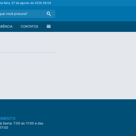
xta-feira, 07 de agosto de 2026
06:04
Search
menu
ARÊNCIA
CONTATOS
IMENTO
 Sexta: 7:00 às 11:00 e das
 17:00