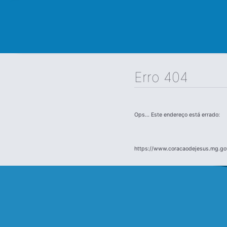
Erro 404
Ops... Este endereço está errado:
https://www.coracaodejesus.mg.go