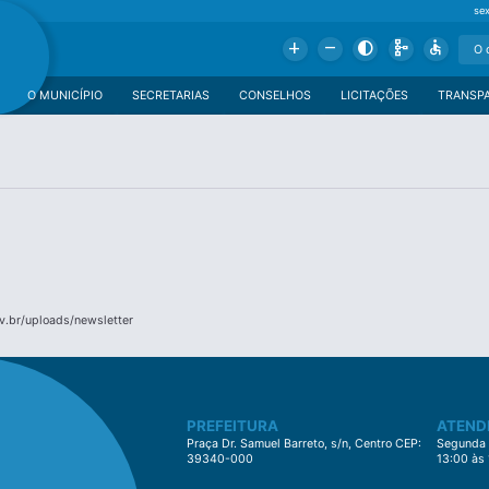
se
Add
Remove
Contrast
Schema
Accessible
O MUNICÍPIO
SECRETARIAS
CONSELHOS
LICITAÇÕES
TRANSP
v.br/uploads/newsletter
PREFEITURA
ATEND
Praça Dr. Samuel Barreto, s/n, Centro CEP:
Segunda à
39340-000
13:00 às