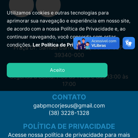
Utilizamos cookies e outras tecnologias para
aprimorar sua navegação e experiência em nosso site,
de acordo com a nossa Política de Privacidade e, ao
continuar navegando, você concorda com estas
PREFEITURA
condições.
Ler Política de Privacidade.
Praça Dr. Samuel Barreto, s/n, Centro CEP:
39340-000
ATENDIMENTO
Aceito
Segunda à Sexta: 7:00 às 11:00 e das 13:00 às
17:00
CONTATO
gabpmcorjesus@gmail.com
(38) 3228-1328
POLÍTICA DE PRIVACIDADE
Acesse nossa política de privacidade para mais