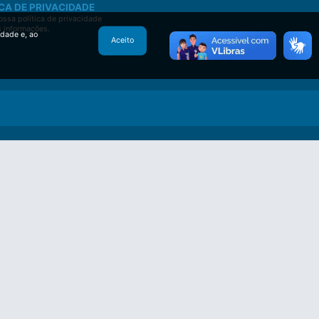
CA DE PRIVACIDADE
ssa política de privacidade
s informações.
idade e, ao
Aceito