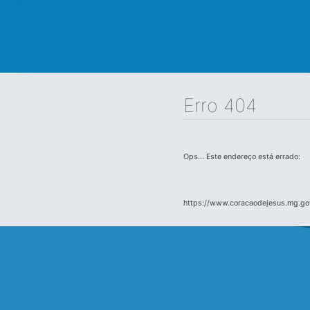
Erro 404
Ops... Este endereço está errado:
https://www.coracaodejesus.mg.go