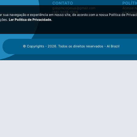
CONTATO
POLÍTI
gabpmcorjesus@gmail.com
Acesse no
(38) 3228-1328
para mai
ar sua navegação e experiência em nosso site, de acordo com a nossa Política de Privac
ições.
Ler Política de Privacidade.
© Copyrights - 2026. Todos os direitos reservados - AI Brazil