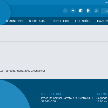
qui
Add
Remove
Contrast
Schema
Accessible
O MUNICÍPIO
SECRETARIAS
CONSELHOS
LICITAÇÕES
TRANSP
v.br/uploads/diario/20120/convenios
PREFEITURA
ATEND
Praça Dr. Samuel Barreto, s/n, Centro CEP:
Segunda à
39340-000
13:00 às