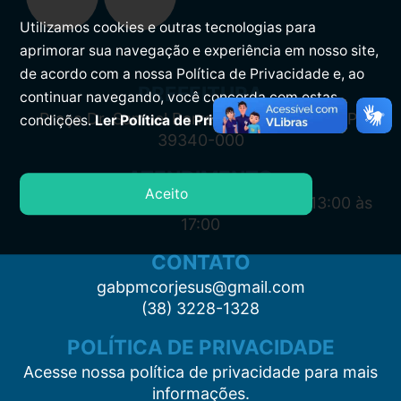
Utilizamos cookies e outras tecnologias para
aprimorar sua navegação e experiência em nosso site,
de acordo com a nossa Política de Privacidade e, ao
PREFEITURA
continuar navegando, você concorda com estas
Praça Dr. Samuel Barreto, s/n, Centro CEP:
condições.
Ler Política de Privacidade.
39340-000
ATENDIMENTO
Aceito
Segunda à Sexta: 7:00 às 11:00 e das 13:00 às
17:00
CONTATO
gabpmcorjesus@gmail.com
(38) 3228-1328
POLÍTICA DE PRIVACIDADE
Acesse nossa política de privacidade para mais
informações.