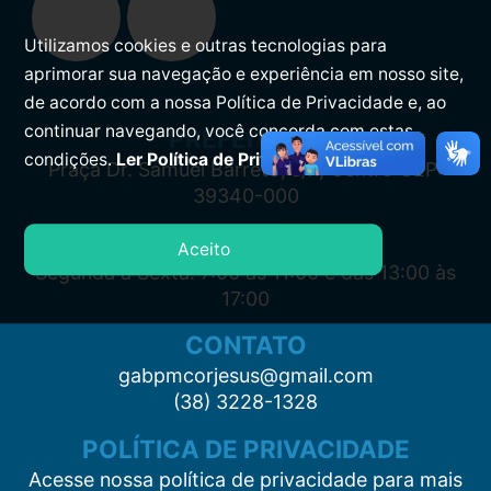
Utilizamos cookies e outras tecnologias para
aprimorar sua navegação e experiência em nosso site,
de acordo com a nossa Política de Privacidade e, ao
continuar navegando, você concorda com estas
PREFEITURA
condições.
Ler Política de Privacidade.
Praça Dr. Samuel Barreto, s/n, Centro CEP:
39340-000
ATENDIMENTO
Aceito
Segunda à Sexta: 7:00 às 11:00 e das 13:00 às
17:00
CONTATO
gabpmcorjesus@gmail.com
(38) 3228-1328
POLÍTICA DE PRIVACIDADE
Acesse nossa política de privacidade para mais