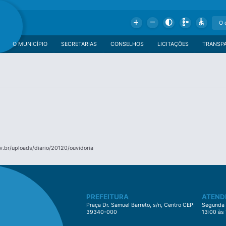
Add
Remove
Contrast
Schema
Accessible
O MUNICÍPIO
SECRETARIAS
CONSELHOS
LICITAÇÕES
TRANSP
.br/uploads/diario/20120/ouvidoria
PREFEITURA
ATEND
Praça Dr. Samuel Barreto, s/n, Centro CEP:
Segunda à
39340-000
13:00 às