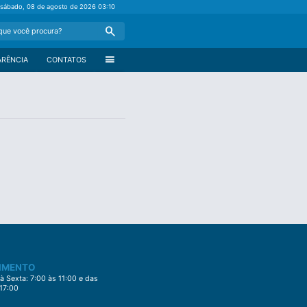
sábado, 08 de agosto de 2026
03:10
Search
menu
ARÊNCIA
CONTATOS
IMENTO
 Sexta: 7:00 às 11:00 e das
 17:00