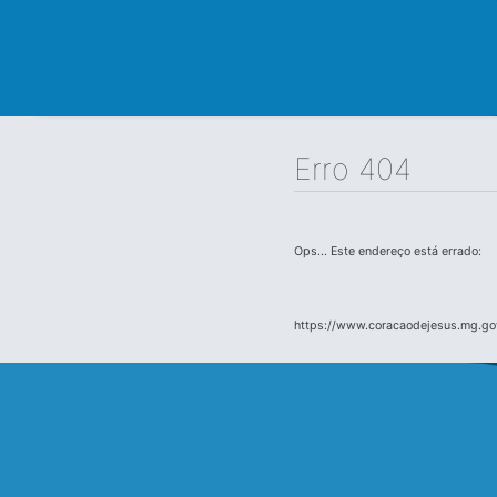
Erro 404
Ops... Este endereço está errado:
https://www.coracaodejesus.mg.gov