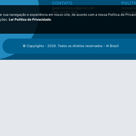
CONTATO
POLÍTI
gabpmcorjesus@gmail.com
Acesse no
(38) 3228-1328
para mai
ar sua navegação e experiência em nosso site, de acordo com a nossa Política de Privac
ições.
Ler Política de Privacidade.
© Copyrights - 2026. Todos os direitos reservados - AI Brazil