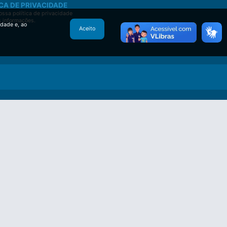
CA DE PRIVACIDADE
ssa política de privacidade
s informações.
idade e, ao
Aceito