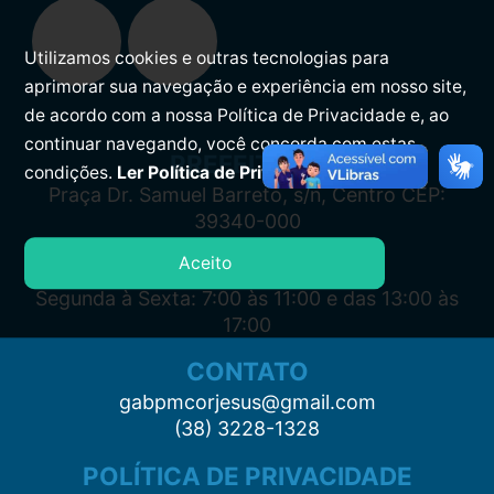
Utilizamos cookies e outras tecnologias para
aprimorar sua navegação e experiência em nosso site,
de acordo com a nossa Política de Privacidade e, ao
continuar navegando, você concorda com estas
PREFEITURA
condições.
Ler Política de Privacidade.
Praça Dr. Samuel Barreto, s/n, Centro CEP:
39340-000
Aceito
ATENDIMENTO
Segunda à Sexta: 7:00 às 11:00 e das 13:00 às
17:00
CONTATO
gabpmcorjesus@gmail.com
(38) 3228-1328
POLÍTICA DE PRIVACIDADE