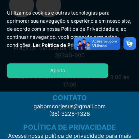
Utilizamos cookies e outras tecnologias para
aprimorar sua navegação e experiência em nosso site,
de acordo com a nossa Política de Privacidade e, ao
continuar navegando, você concorda com estas
PREFEITURA
condições.
Ler Política de Privacidade.
Praça Dr. Samuel Barreto, s/n, Centro CEP:
39340-000
ATENDIMENTO
Aceito
Segunda à Sexta: 7:00 às 11:00 e das 13:00 às
17:00
CONTATO
gabpmcorjesus@gmail.com
(38) 3228-1328
POLÍTICA DE PRIVACIDADE
Acesse nossa política de privacidade para mais