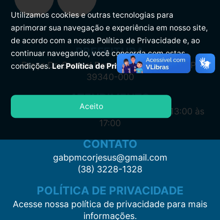
Utilizamos cookies e outras tecnologias para
aprimorar sua navegação e experiência em nosso site,
de acordo com a nossa Política de Privacidade e, ao
PREFEITURA
continuar navegando, você concorda com estas
Praça Dr. Samuel Barreto, s/n, Centro CEP:
condições.
Ler Política de Privacidade.
39340-000
ATENDIMENTO
Aceito
Segunda à Sexta: 7:00 às 11:00 e das 13:00 às
17:00
CONTATO
gabpmcorjesus@gmail.com
(38) 3228-1328
POLÍTICA DE PRIVACIDADE
Acesse nossa política de privacidade para mais
informações.