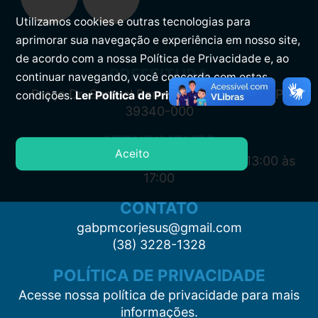
Utilizamos cookies e outras tecnologias para
aprimorar sua navegação e experiência em nosso site,
de acordo com a nossa Política de Privacidade e, ao
PREFEITURA
continuar navegando, você concorda com estas
Praça Dr. Samuel Barreto, s/n, Centro CEP:
condições.
Ler Política de Privacidade.
39340-000
ATENDIMENTO
Aceito
Segunda à Sexta: 7:00 às 11:00 e das 13:00 às
17:00
CONTATO
gabpmcorjesus@gmail.com
(38) 3228-1328
POLÍTICA DE PRIVACIDADE
Acesse nossa política de privacidade para mais
informações.