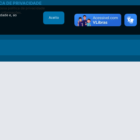
CA DE PRIVACIDADE
ssa política de privacidade
s informações.
idade e, ao
Aceito