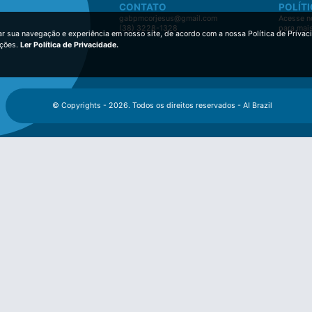
CONTATO
POLÍTI
gabpmcorjesus@gmail.com
Acesse no
(38) 3228-1328
para mai
ar sua navegação e experiência em nosso site, de acordo com a nossa Política de Privac
ições.
Ler Política de Privacidade.
© Copyrights - 2026. Todos os direitos reservados - AI Brazil