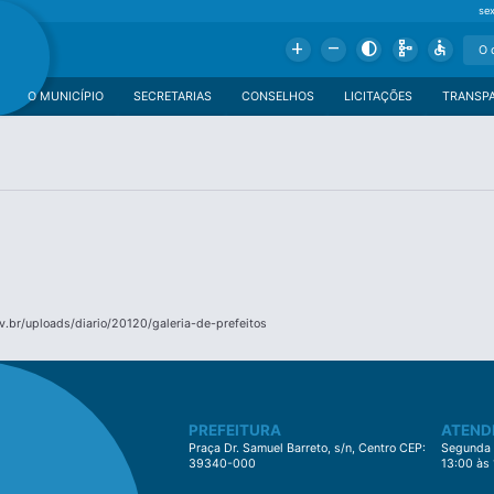
se
Add
Remove
Contrast
Schema
Accessible
O MUNICÍPIO
SECRETARIAS
CONSELHOS
LICITAÇÕES
TRANSP
.br/uploads/diario/20120/galeria-de-prefeitos
PREFEITURA
ATEND
Praça Dr. Samuel Barreto, s/n, Centro CEP:
Segunda à
39340-000
13:00 às