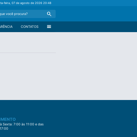
xta-feira, 07 de agosto de 2026
20:48
Search
menu
ARÊNCIA
CONTATOS
IMENTO
 Sexta: 7:00 às 11:00 e das
 17:00