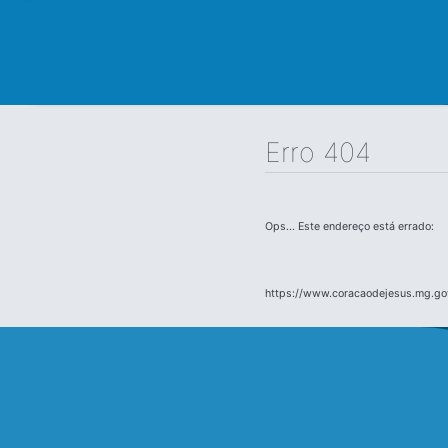
Erro 404
Ops... Este endereço está errado:
https://www.coracaodejesus.mg.gov