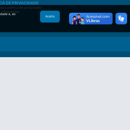
CA DE PRIVACIDADE
ssa política de privacidade
s informações.
idade e, ao
Aceito