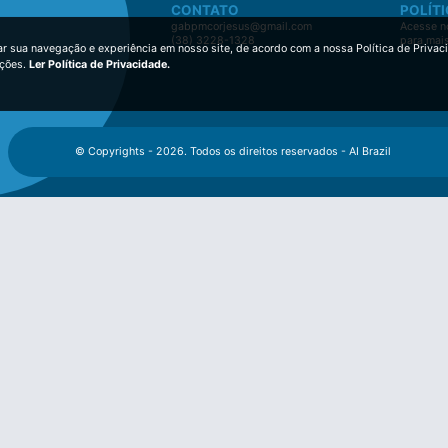
CONTATO
POLÍTI
gabpmcorjesus@gmail.com
Acesse no
(38) 3228-1328
para mai
ar sua navegação e experiência em nosso site, de acordo com a nossa Política de Privac
ições.
Ler Política de Privacidade.
© Copyrights - 2026. Todos os direitos reservados - AI Brazil