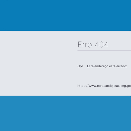
Erro 404
Ops... Este endereço está errado:
https://www.coracaodejesus.mg.gov