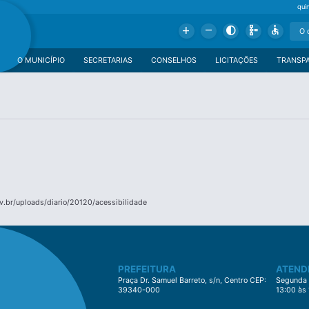
qui
Add
Remove
Contrast
Schema
Accessible
O MUNICÍPIO
SECRETARIAS
CONSELHOS
LICITAÇÕES
TRANSP
.br/uploads/diario/20120/acessibilidade
PREFEITURA
ATEND
Praça Dr. Samuel Barreto, s/n, Centro CEP:
Segunda à
39340-000
13:00 às